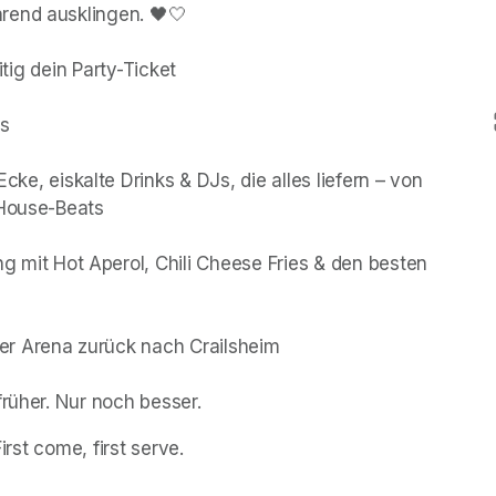
end ausklingen. 🖤🤍

itig dein Party-Ticket 

 

ke, eiskalte Drinks & DJs, die alles liefern – von 
House-Beats 

g mit Hot Aperol, Chili Cheese Fries & den besten 
er Arena zurück nach Crailsheim 

früher. Nur noch besser.
irst come, first serve.