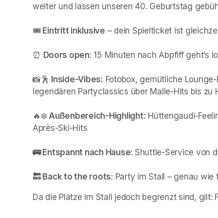
weiter und lassen unseren 40. Geburtstag gebühr
🎟️
 Eintritt inklusive
 – dein Spielticket ist gleichze
⏰ 
Doors open
: 15 Minuten nach Abpfiff geht’s los
📸🕺 
Inside-Vibes:
 Fotobox, gemütliche Lounge-Ec
legendären Partyclassics über Malle-Hits bis zu 
🔥❄️
 Außenbereich-Highlight:
 Hüttengaudi-Feelin
Après-Ski-Hits

🚌 Entspannt nach Hause
: Shuttle-Service von d
🔙 Back to the roots
: Party im Stall – genau wie 
Da die Plätze im Stall jedoch begrenzt sind, gilt: F