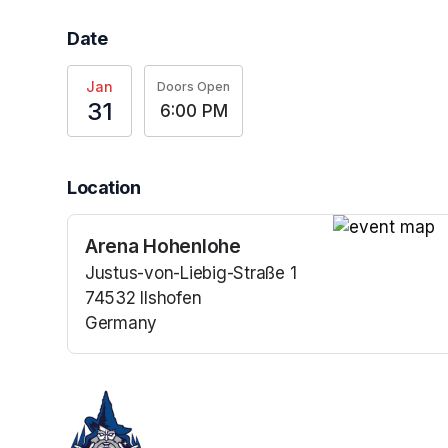
Date
Jan
Doors Open
31
6:00 PM
Location
Arena Hohenlohe
(opens in a n
Justus-von-Liebig-Straße 1
74532 Ilshofen
Germany
(opens in a new tab)